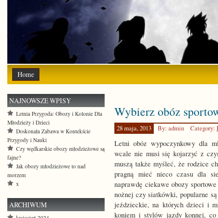
Home
NAJNOWSZE WPISY
Wybierz obóz sportow
Letnia Przygoda: Obozy i Kolonie Dla
Młodzieży i Dzieci
28 maja, 2013
By: admin
Category:
Doskonała Zabawa w Kontekście
Przygody i Nauki
Letni obóz wypoczynkowy dla mło
Czy wędkarskie obozy młodzieżowe są
wcale nie musi się kojarzyć z cz
fajne?
muszą także myśleć, że rodzice ch
Jak obozy młodzieżowe to nad
pragną mieć nieco czasu dla si
morzem
naprawdę ciekawe obozy sportowe d
x
nożnej czy siatkówki, popularne s
ARCHIWUM
jeździeckie, na których dzieci i
koniem i stylów jazdy konnej, co
kwiecień 2024