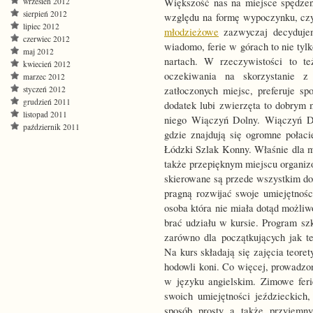
wrzesień 2012
Większość nas na miejsce spędzen
sierpień 2012
względu na formę wypoczynku, cz
lipiec 2012
młodzieżowe
zazwyczaj decydujem
czerwiec 2012
wiadomo, ferie w górach to nie ty
maj 2012
nartach. W rzeczywistości to te
kwiecień 2012
oczekiwania na skorzystanie z 
marzec 2012
styczeń 2012
zatłoczonych miejsc, preferuje sp
grudzień 2011
dodatek lubi zwierzęta to dobrym 
listopad 2011
niego Wiączyń Dolny. Wiączyń Do
październik 2011
gdzie znajdują się ogromne połac
Łódzki Szlak Konny. Właśnie dla 
także przepięknym miejscu organi
skierowane są przede wszystkim do 
pragną rozwijać swoje umiejętnośc
osoba która nie miała dotąd możliw
brać udziału w kursie. Program sz
zarówno dla początkujących jak t
Na kurs składają się zajęcia teore
hodowli koni. Co więcej, prowadzo
w języku angielskim. Zimowe feri
swoich umiejętności jeździeckich
sposób prosty a także przyjemn