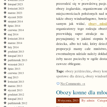
przerodzić się w prawdziwą pasje.
listopad 2023
obozy żeglarskie, organizowane 
kwiecień 2023
marzec 2023
miejscowościach położonych nad
styczeń 2020
także obozy windsurfingowe, bowie
sierpień 2014
samym jak widać,
obozy młod
lipiec 2014
organizatorzy tego rodzaju oboz
czerwiec 2014
przewidują super atrakcje na 
maj 2014
przynajmniej w jakimś stopniu 
kwiecień 2014
marzec 2014
dziecka, albo też taki, który dzi
luty 2014
propozycji mamy całe mnóstwo
grudzień 2013
ewentualnym udziale należy dokła
listopad 2013
żeby nasze pociechy w ogóle dost
październik 2013
zawsze oblegane.
wrzesień 2013
lipiec 2013
Tags:
,
obozy jeździeckie
obozy ko
czerwiec 2013
,
sportowe dla dzieci
obozy windsur
maj 2013
kwiecień 2013
No Comments →
marzec 2013
styczeń 2013
Obozy konne dla młod
grudzień 2012
listopad 2012
30 stycznia, 2013
By: admin
Catego
październik 2012