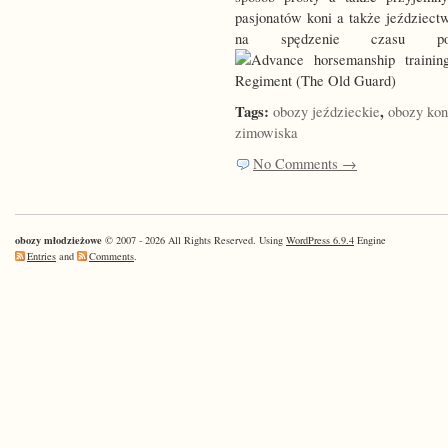
pasjonatów koni a także jeździect
na spędzenie czasu pod
Tags:
,
obozy jeździeckie
obozy ko
zimowiska
No Comments →
obozy młodzieżowe
© 2007 - 2026 All Rights Reserved. Using
WordPress 6.9.4
Engine
Entries
and
Comments
.