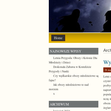
Home
Arch
NAJNOWSZE WPISY
Letnia Przygoda: Obozy i Kolonie Dla
Wyb
Młodzieży i Dzieci
Doskonała Zabawa w Kontekście
28 ma
Przygody i Nauki
Czy wędkarskie obozy młodzieżowe są
Letni 
fajne?
czymś 
Jak obozy młodzieżowe to nad
pozbyć
morzem
napraw
x
popula
uczą s
obozu
ARCHIWUM
żeglar
kwiecień 2024