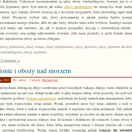
m Bałtykiem. Ciekawym urozmaiceniem są także obozy windsurfingowe, bowiem jest to r
ykle popularny sport. Tym samym jak widać,
obozy młodzieżowe
nie muszą być wcale nudne
zatorzy tego rodzaju obozów troszczą się o tworzenie programów, które przewidują super atra
 dzień. Wystarczy wybrać taki, który przynajmniej w jakimś stopniu będzie powią
resowaniami naszego dziecka, albo też taki, który dziecko samo sobie wybierze. Każdego sezonu
zycji mamy całe mnóstwo, ale, jak w każdym przypadku, decyzję o ewentualnym udziale 
nie rozważyć oraz podjąć odpowiednio wcześnie, żeby nasze pociechy w ogóle dostały miejs
o, najciekawsze obozy są zawsze oblegane.
,
,
,
,
obozy jeździeckie
obozy konne
obozy młodzieżowe
obozy sportowe
obozy sportowe dla dzie
,
 windsurfingowe
obozy żeglarskie
 Comments →
lonie i obozy nad morzem
ja, 2013
By: admin
Category:
Bez kategorii
mi krokami zbliżają się długo oczekiwane przez wszystkich wakacje, dlatego warto właściwie ju
 zastanawiać się nad tym, dokąd wysłać albo w jakie miejsce zabrać swoje pociechy. Na ogół wy
rodziców są obozy i
kolonie nad morzem
, aczkolwiek nie każdy maluch pała entuzjazmem, żeby
iego typu wypoczynku wziąć udział. Wszak, powodów może być wiele, niektóre z nich to
lkie obawy, które w trakcie wypoczynku maluch w mgnieniu oka zdoła przełamać. Gdy jedna
ha usilnie odmawia udziału w takim wyjeździe, wysyłanie go na obóz na siłę może okazać się k
em i spowodować jeszcze większy uraz do kolonii i dodatkowo do rodziców. Letnie obozy 
 jest zatem wybierać dla dzieci, które lubią nawiązywać relacje z innymi dziećmi jak i cech
wakacje dla młodzie
o ogromną ruchliwością. Trochę więcej wysiłku wymagają jednak