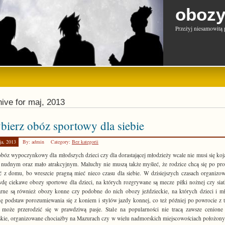
obozy
Przeżyj niesamowitą 
ive for maj, 2013
ierz obóz sportowy dla siebie
ja, 2013
By: admin
Category:
Bez kategorii
obóz wypoczynkowy dla młodszych dzieci czy dla dorastającej młodzieży wcale nie musi się koj
nudnym oraz mało atrakcyjnym. Maluchy nie muszą także myśleć, że rodzice chcą się po pro
 z domu, bo wreszcie pragną mieć nieco czasu dla siebie. W dzisiejszych czasach organizo
dę ciekawe obozy sportowe dla dzieci, na których rozgrywane są mecze piłki nożnej czy sia
rne są również obozy konne czy podobne do nich obozy jeździeckie, na których dzieci i m
ię podstaw porozumiewania się z koniem i stylów jazdy konnej, co też później po powrocie z 
 może przerodzić się w prawdziwą pasje. Stale na popularności nie tracą zawsze cenione
skie, organizowane chociażby na Mazurach czy w wielu nadmorskich miejscowościach położon