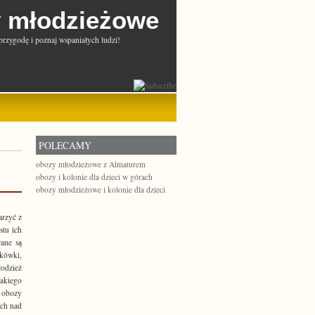
 młodzieżowe
przygodę i poznaj wspaniałych ludzi!
POLECAMY
obozy młodzieżowe z Almaturem
obozy i kolonie dla dzieci w górach
obozy młodzieżowe i kolonie dla dzieci
arzyć z
stu ich
wane są
tkówki,
łodzież
takiego
 obozy
ych nad