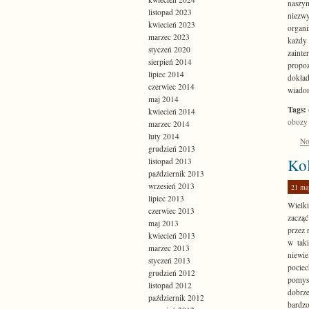
naszy
listopad 2023
niezw
kwiecień 2023
organi
marzec 2023
każdy
styczeń 2020
zainte
sierpień 2014
propo
lipiec 2014
dokład
czerwiec 2014
wiadom
maj 2014
Tags:
kwiecień 2014
obozy
marzec 2014
luty 2014
No
grudzień 2013
Ko
listopad 2013
październik 2013
wrzesień 2013
21 ma
lipiec 2013
Wielki
czerwiec 2013
zacząć
maj 2013
przez 
kwiecień 2013
w tak
marzec 2013
niewie
styczeń 2013
pociec
grudzień 2012
pomysł
listopad 2012
dobrze
październik 2012
bardz