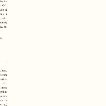
ównież
. Otóż
kcje na
zany z
 takich
należy
ce. Jak
,
ci
ż teraz
bierane
 akurat
 tylko
k nasza
iepskim
kolonie
ują się
ży
, niż