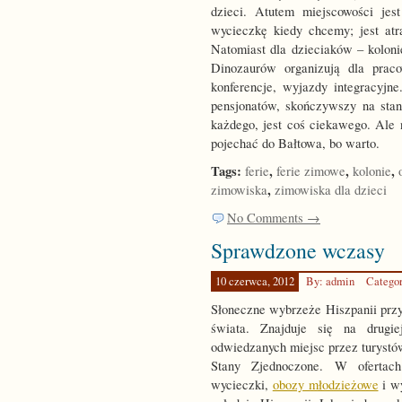
dzieci. Atutem miejscowości je
wycieczkę kiedy chcemy; jest atr
Natomiast dla dzieciaków – kolon
Dinozaurów organizują dla praco
konferencje, wyjazdy integracyjn
pensjonatów, skończywszy na stan
każdego, jest coś ciekawego. Ale 
pojechać do Bałtowa, bo warto.
Tags:
,
,
,
ferie
ferie zimowe
kolonie
,
zimowiska
zimowiska dla dzieci
No Comments →
Sprawdzone wczasy
10 czerwca, 2012
By: admin
Catego
Słoneczne wybrzeże Hiszpanii przyc
świata. Znajduje się na drugie
odwiedzanych miejsc przez turystów 
Stany Zjednoczone. W ofertac
wycieczki,
obozy młodzieżowe
i wy