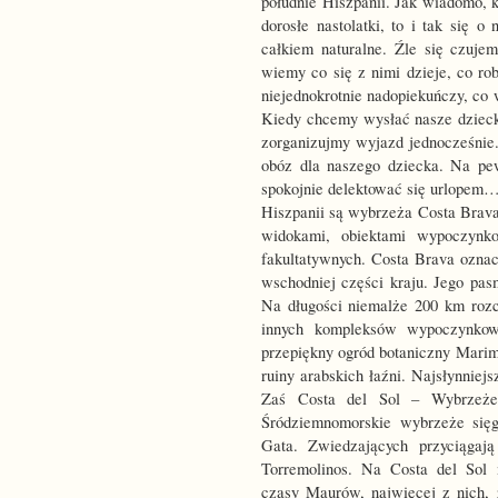
południe Hiszpanii. Jak wiadomo, 
dorosłe nastolatki, to i tak się o
całkiem naturalne. Źle się czuje
wiemy co się z nimi dzieje, co rob
niejednokrotnie nadopiekuńczy, co
Kiedy chcemy wysłać nasze dzieck
zorganizujmy wyjazd jednocześnie
obóz dla naszego dziecka. Na p
spokojnie delektować się urlopem
Hiszpanii są wybrzeża Costa Brav
widokami, obiektami wypoczynk
fakultatywnych. Costa Brava ozna
wschodniej części kraju. Jego pas
Na długości niemalże 200 km rozci
innych kompleksów wypoczynko
przepiękny ogród botaniczny Mari
ruiny arabskich łaźni. Najsłynniej
Zaś Costa del Sol – Wybrzeże 
Śródziemnomorskie wybrzeże sięg
Gata. Zwiedzających przyciągają
Torremolinos. Na Costa del Sol
czasy Maurów, najwięcej z nich, 