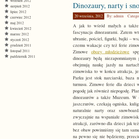
wrzesień 2012
Dinozaury, narty i s
sierpień 2012
lipiec 2012
20 września, 2012
By: admin
Catego
czerwiec 2012
maj 2012
A jak to wśród małych a także 
kwiecień 2012
fascynacja dinozaurami. Zatem wt
marzec 2012
ubranie, pościel, figurki, bajki – w
styczeń 2012
czemu wakacje czy też ferie zimo
grudzień 2011
listopad 2011
Zimowe
obozy młodzieżowe
spęd
październik 2011
dinozaury będą niezapomnianym 
obejmują naukę jazdy na nartac
zimowiska to w końcu atrakcja, j
Parku jest stok narciarski, baza
turnusu. Zimowe ferie dla dzieci 
pogodę jak również niepogodę. Pla
dinozaurów a także Muzeum. W c
jaszczurów, czekają ogniska, kulig
naturalnie narty oraz snowboar
zwyczajnie na wspaniałe zimowiska
atrakcji, zarówno dla dzieci jak te
bez obaw powinniśmy się tam same
na pewno się nie będziemy, przeci