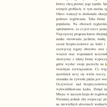
którzy chcą poznać jego tajniki. S
rożnych profilach, w tym można s
Okres wakacji to doskonała okazj
podstaw żeglowania. Taka forma 
popularna. Na obozach żeglarski
opiekunowie, za co jest rzecz jasna
Najczęściej program kursu obejmuj
nauka sterowania jachtem, naukę 
zasad bezpieczeństwa na łodzi 
zazwyczaj regaty obozowe oraz 
wrażeń oraz wspomnień uczestni
skorzystać z takiej formy wypocz
k
gdzie wysłać swoje pociechy na
świetnym rozwiązaniem. Co więc
nastolatek uczy się wielu rzeczy
stosunku do żywiołu jakim jest w
Oczywiście nad bezpieczeństwe
wykwalifikowana kadra. Dotąd na
Miejsc w naszym kraju do żeglowani
Niemniej jednak aby rozpocząć pr
na niewielkich akwenach wodnych p