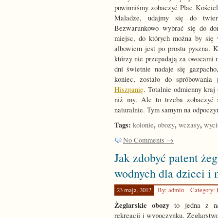
powinniśmy zobaczyć Plac Kościel
Maladze, udajmy się do twier
Bezwarunkowo wybrać się do dom
miejsc, do których można by się 
albowiem jest po prostu pyszna. Kt
którzy nie przepadają za owocami 
dni świetnie nadaje się gazpacho
koniec, zostało do spróbowania
Hiszpanię
. Totalnie odmienny kraj
niż my. Ale to trzeba zobaczy
naturalnie. Tym samym na odpoczyn
Tags:
,
,
,
kolonie
obozy
wczasy
wyci
No Comments →
Jak zdobyć patent żeg
wodnych dla dzieci i
23 maja, 2012
By: admin
Category:
Żeglarskie obozy
to jedna z naj
rekreacji i wypoczynku. Żeglarstw