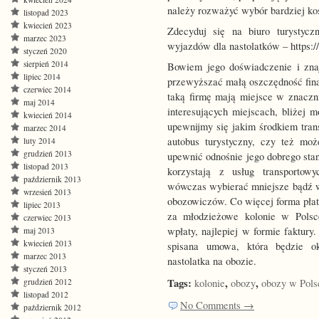
należy rozważyć wybór bardziej ko
listopad 2023
kwiecień 2023
Zdecyduj się na biuro turystycz
marzec 2023
wyjazdów dla nastolatków – https:/
styczeń 2020
sierpień 2014
Bowiem jego doświadczenie i zna
lipiec 2014
przewyższać małą oszczędność fin
czerwiec 2014
taką firmę mają miejsce w znaczni
maj 2014
interesujących miejscach, bliżej m
kwiecień 2014
upewnijmy się jakim środkiem tran
marzec 2014
autobus turystyczny, czy też moż
luty 2014
grudzień 2013
upewnić odnośnie jego dobrego sta
listopad 2013
korzystają z usług transporto
październik 2013
wówczas wybierać mniejsze bądź wi
wrzesień 2013
obozowiczów. Co więcej forma płatn
lipiec 2013
za młodzieżowe kolonie w Polsc
czerwiec 2013
wpłaty, najlepiej w formie faktur
maj 2013
kwiecień 2013
spisana umowa, która będzie ok
marzec 2013
nastolatka na obozie.
styczeń 2013
Tags:
,
,
grudzień 2012
kolonie
obozy
obozy w Pols
listopad 2012
No Comments →
październik 2012