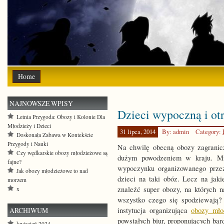
Home
NAJNOWSZE WPISY
Dzieci wypoczną i ot
Letnia Przygoda: Obozy i Kolonie Dla
Młodzieży i Dzieci
31 lipca, 2014
By: admin
Category:
Doskonała Zabawa w Kontekście
Przygody i Nauki
Na chwilę obecną obozy zagranicz
Czy wędkarskie obozy młodzieżowe są
dużym powodzeniem w kraju. M
fajne?
wypoczynku organizowanego przez
Jak obozy młodzieżowe to nad
dzieci na taki obóz. Lecz na jak
morzem
znaleźć super obozy, na których 
x
wszystko czego się spodziewają?
ARCHIWUM
instytucja organizująca
obozy mło
powstałych biur, proponujących ba
kwiecień 2024