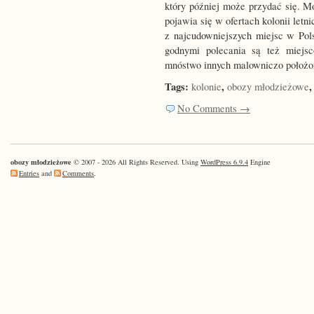
który później może przydać się. M
pojawia się w ofertach kolonii letn
z najcudowniejszych miejsc w Po
godnymi polecania są też miejsc
mnóstwo innych malowniczo położo
Tags:
,
kolonie
obozy młodzieżowe
No Comments →
obozy młodzieżowe
© 2007 - 2026 All Rights Reserved. Using
WordPress 6.9.4
Engine
Entries
and
Comments
.