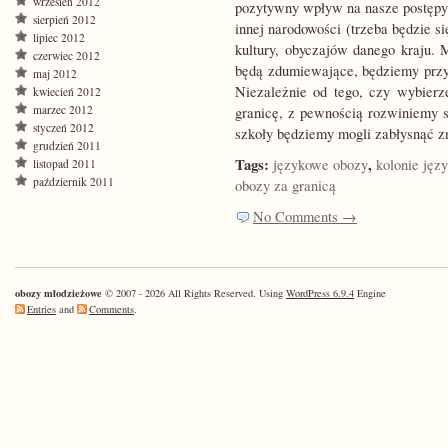
wrzesień 2012
pozytywny wpływ na nasze postępy 
sierpień 2012
innej narodowości (trzeba będzie s
lipiec 2012
kultury, obyczajów danego kraju.
czerwiec 2012
będą zdumiewające, będziemy przys
maj 2012
Niezależnie od tego, czy wybier
kwiecień 2012
marzec 2012
granicę, z pewnością rozwiniemy 
styczeń 2012
szkoły będziemy mogli zabłysnąć z
grudzień 2011
Tags:
,
językowe obozy
kolonie jęz
listopad 2011
październik 2011
obozy za granicą
No Comments →
obozy młodzieżowe
© 2007 - 2026 All Rights Reserved. Using
WordPress 6.9.4
Engine
Entries
and
Comments
.