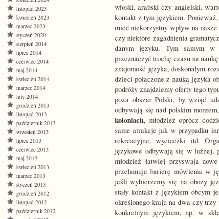
włoski, arabski czy angielski, wa
listopad 2023
kontakt z tym językiem. Ponieważ
kwiecień 2023
marzec 2023
mieć niekorzystny wpływ na nasze
styczeń 2020
czy niektóre zagadnienia gramatyc
sierpień 2014
danym języku. Tym samym w c
lipiec 2014
przeznaczyć trochę czasu na naukę
czerwiec 2014
znajomość języka, doskonałym ro
maj 2014
dzieci połączone z nauką języka 
kwiecień 2014
marzec 2014
podróży znajdziemy oferty tego ty
luty 2014
poza obszar Polski, by wziąć u
grudzień 2013
odbywają się nad polskim morzem,
listopad 2013
koloniach
, młodzież oprócz codzi
październik 2013
same atrakcje jak w przypadku in
wrzesień 2013
rekreacyjne, wycieczki itd. Or
lipiec 2013
czerwiec 2013
językowe odbywają się w luźnej, p
maj 2013
młodzież łatwiej przyswaja nowe
kwiecień 2013
przełamuje barierę mówienia w ję
marzec 2013
jeśli wybierzemy się na obozy ję
styczeń 2013
stały kontakt z językiem obcym j
grudzień 2012
określonego kraju na dwa czy trzy
listopad 2012
październik 2012
konkretnym językiem, np. w skle