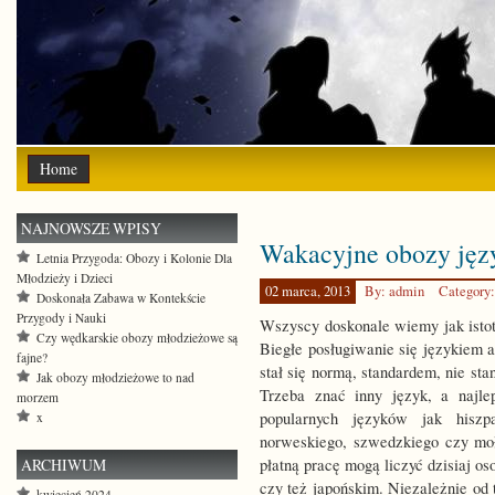
Home
NAJNOWSZE WPISY
Wakacyjne obozy jęz
Letnia Przygoda: Obozy i Kolonie Dla
Młodzieży i Dzieci
02 marca, 2013
By: admin
Category
Doskonała Zabawa w Kontekście
Przygody i Nauki
Wszyscy doskonale wiemy jak isto
Czy wędkarskie obozy młodzieżowe są
Biegłe posługiwanie się językiem a
fajne?
stał się normą, standardem, nie sta
Jak obozy młodzieżowe to nad
Trzeba znać inny język, a najle
morzem
popularnych języków jak hiszp
x
norweskiego, szwedzkiego czy moł
ARCHIWUM
płatną pracę mogą liczyć dzisiaj o
czy też japońskim. Niezależnie od t
kwiecień 2024