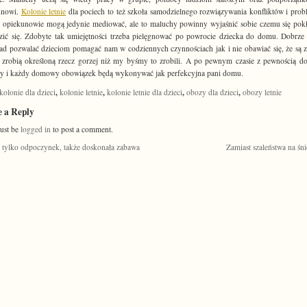
unowi.
Kolonie letnie
dla pociech to też szkoła samodzielnego rozwiązywania konfliktów i pro
opiekunowie mogą jedynie mediować, ale to maluchy powinny wyjaśnić sobie czemu się pokł
ić się. Zdobyte tak umiejętności trzeba pielęgnować po powrocie dziecka do domu. Dobrze 
ad pozwalać dzieciom pomagać nam w codziennych czynnościach jak i nie obawiać się, że są 
 zrobią określoną rzecz gorzej niż my byśmy to zrobili. A po pewnym czasie z pewnością d
y i każdy domowy obowiązek będą wykonywać jak perfekcyjna pani domu.
,
,
,
,
kolonie dla dzieci
kolonie letnie
kolonie letnie dla dzieci
obozy dla dzieci
obozy letnie
e a Reply
ust be
logged in
to post a comment.
 tylko odpoczynek, także doskonała zabawa
Zamiast szaleństwa na śn