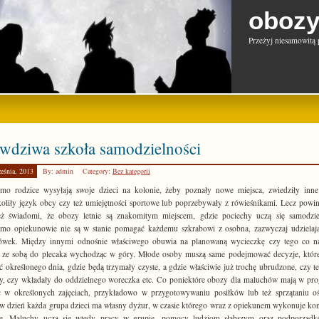
obozy
Przeżyj niesamowitą 
wdziwa szkoła samodzielności
eśnia, 2013
By: admin
Category:
Bez kategorii
mo rodzice wysyłają swoje dzieci na kolonie, żeby poznały nowe miejsca, zwiedziły inne 
oliły język obcy czy też umiejętności sportowe lub poprzebywały z rówieśnikami. Lecz powi
eż świadomi, że obozy letnie są znakomitym miejscem, gdzie pociechy uczą się samodziel
mo opiekunowie nie są w stanie pomagać każdemu szkrabowi z osobna, zazwyczaj udzielają
ówek. Między innymi odnośnie właściwego obuwia na planowaną wycieczkę czy tego co naj
 ze sobą do plecaka wychodząc w góry. Młode osoby muszą same podejmować decyzje, które
ć określonego dnia, gdzie będą trzymały czyste, a gdzie właściwie już trochę ubrudzone, czy t
ły, czy wkładały do oddzielnego woreczka etc. Co poniektóre obozy dla maluchów mają w pr
 w określonych zajęciach, przykładowo w przygotowywaniu posiłków lub też sprzątaniu oś
w dzień każda grupa dzieci ma własny dyżur, w czasie którego wraz z opiekunem wykonuje ko
ie. Maluchy uczą się wtedy pracy w grupie, pomocy ludziom słabszym oraz podporządk