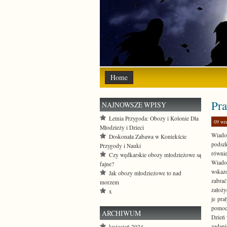
Home
Pra
NAJNOWSZE WPISY
Letnia Przygoda: Obozy i Kolonie Dla
09 wrz
Młodzieży i Dzieci
Wiado
Doskonała Zabawa w Kontekście
podszk
Przygody i Nauki
równi
Czy wędkarskie obozy młodzieżowe są
Wiado
fajne?
wskaz
Jak obozy młodzieżowe to nad
zabrać
morzem
założy
x
je pra
pomoc
ARCHIWUM
Dzień 
zadan
kwiecień 2024