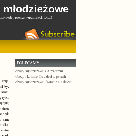
 młodzieżowe
przygodę i poznaj wspaniałych ludzi!
POLECAMY
obozy młodzieżowe z Almaturem
obozy i kolonie dla dzieci w górach
kraje,
obozy młodzieżowe i kolonie dla dzieci
nni być
ności.
 tylko
lepiej
 stroje
eż będą
ogramie
rodka.
nkretne
owania