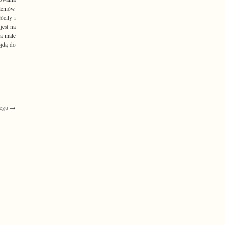
blemów.
óciły i
jest na
za małe
ojdą do
iegu
→