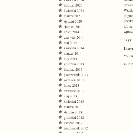
opiek
listopad 2023
Wszak 
kwiecień 2023
pogodz
marzec 2023
przykł
styczeń 2020
lub że
sierpień 2014
wpraw
lipiec 2014
czerwiec 2014
Tags:
maj 2014
Leav
kwiecień 2014
marzec 2014
You m
luty 2014
←
Nie
grudzień 2013
listopad 2013
październik 2013
wrzesień 2013
lipiec 2013
czerwiec 2013
maj 2013
kwiecień 2013
marzec 2013
styczeń 2013
grudzień 2012
listopad 2012
październik 2012